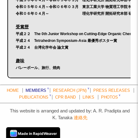
平成３０年０４月～令和０５年０３月 理化学研究所 開拓研究本部 特別
令和０５年０４月～令和０６年０３月 東京工業大学 物質理工学院 特任
令和０６年０４月～ 理化学研究所 開拓研究本部 研究員 
受賞歴
平成２２
The 0th Junior Workshop on Cutting-Edge Organic Chemist
平成２４
Tetrahedron Symposium-Asia
最優秀ポスター賞
平成２４ 台湾化学年会 論文賞
趣味
バレーボール、旅行、焼肉
外部リンク
ResearchGate
リンク
HOME
MEMBERS
RESEARCH (JPN)
PRESS RELEASES
PUBLICATIONS
CPR BAND
LINKS
PHOTOS
This website is arranged and updated by: A. R. Pradipta and
K. Tanaka
連絡先
Made in RapidWeaver