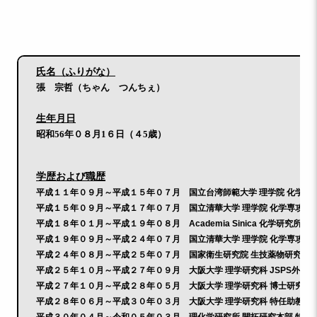
氏名（ふりがな）
張 宗哲（ちゃん つんちぇ）
生年月日
昭和56年０８月1６日（４5歳）
学歴および職歴
平成１１年０９月～平成１５年０７月 国立台湾師範大学 理学院 化学科 
平成１５年０９月～平成１７年０７月 国立清華大学 理学院 化学専攻 （
平成１８年０１月～平成１９年０８月
Academia Sinica
化学研究所 研
平成１９年０９月～平成２４年０７月 国立清華大学 理学院 化学専攻 
平成２４年０８月～平成２５年０７月 国家衛生研究院 生技薬物研究所 
平成２５年１０月～平成２７年０９月 大阪大学 理学研究科
JSPS
外国人
平成２７年１０月～平成２８年０５月 大阪大学 理学研究科
博士
研究員
平成２８年０６月～平成３０年０３月 大阪大学 理学研究科
特任助教
（