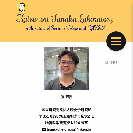
Katsunori Tanaka Laboratory
in Institute of Science Tokyo and RIKEN
張 宗哲
国立研究開発法人理化学研究所
〒
351
-
0198
埼玉県和光市広沢
2
–
1
物質科学研究棟
N604
号室
tsung-che.chang@riken.jp